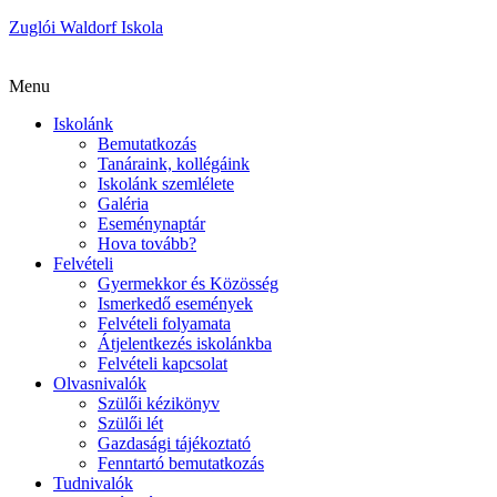
Zuglói Waldorf Iskola
Menu
Iskolánk
Bemutatkozás
Tanáraink, kollégáink
Iskolánk szemlélete
Galéria
Eseménynaptár
Hova tovább?
Felvételi
Gyermekkor és Közösség
Ismerkedő események
Felvételi folyamata
Átjelentkezés iskolánkba
Felvételi kapcsolat
Olvasnivalók
Szülői kézikönyv
Szülői lét
Gazdasági tájékoztató
Fenntartó bemutatkozás
Tudnivalók