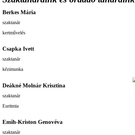
Berkes Mária
szaktanár
kertművelés
Csapka Ivett
szaktanár
kézimunka
Deákné Molnár Krisztina
szaktanár
Euritmia
Emih-Kriston Genovéva
szaktanár