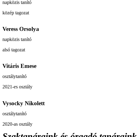
napközis tanító
közép tagozat
Veress Orsolya
napközis tanító
alsó tagozat
Vitáris Emese
osztálytanító
2021-es osztály
Vysocky Nikolett
osztálytanító
2020-as osztály
Szaktanáraink és óraadó tanáraink