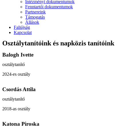
Intézményi dokumentumok
Fenntartói dokumentumok
Partnereink
Támogatás
Állások
Faliújság
Kapcsolat
Osztálytanítóink és napközis tanítóink
Balogh Ivette
osztálytanító
2024-es osztály
Csordás Attila
osztálytanító
2018-as osztály
Katona Piroska